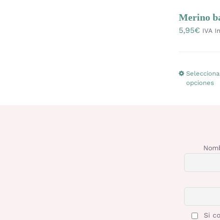
Merino b
5,95
€
IVA In
Selecciona
opciones
Nomb
Si co