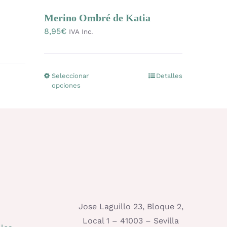
Merino Ombré de Katia
8,95
€
IVA Inc.
Seleccionar
Detalles
Este
opciones
producto
tiene
múltiples
variantes.
Las
opciones
se
pueden
elegir
Jose Laguillo 23, Bloque 2,
en
Local 1 – 41003 – Sevilla