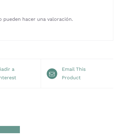
ad
o pueden hacer una valoración.
adir a
Email This
nterest
Product