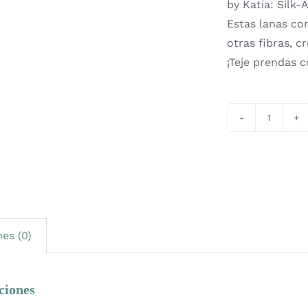
by Katia: Silk-
Estas lanas co
otras fibras, 
¡Teje prendas c
Revista
Katia
Concep
Especia
Alpaca
Natural
es (0)
Colors
-
2024-
ciones
2025