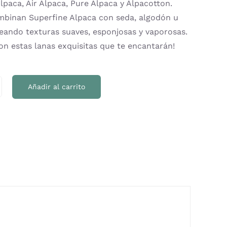
Alpaca, Air Alpaca, Pure Alpaca y Alpacotton.
mbinan Superfine Alpaca con seda, algodón u
creando texturas suaves, esponjosas y vaporosas.
on estas lanas exquisitas que te encantarán!
Añadir al carrito
t
l