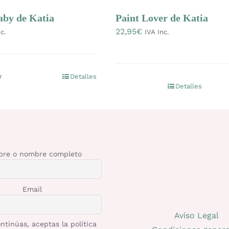
aby de Katia
Paint Lover de Katia
22,95
€
c.
IVA Inc.
r
Detalles
Este
Detalles
producto
tiene
múltiples
variantes.
Las
re o nombre completo
opciones
se
Email
pueden
elegir
Aviso Legal
en
ntinúas, aceptas la política