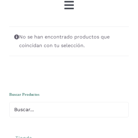
Toggle
Navigation
Tienda
No se han encontrado productos que
OFERTAS
coincidan con tu selección.
Lanas
Agujas y accesorios
Buscar Productos
Patrones
Kits
Tienda