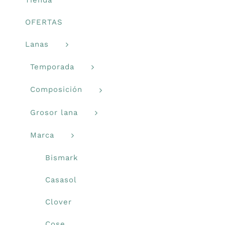
Mercería
OFERTAS
Lanas
Bolsas
Temporada
Prendas Handmade
Composición
Amigurumis
Grosor lana
Marca
Talleres
Bismark
Telas
Casasol
Clover
Ideas para regalos
Cose