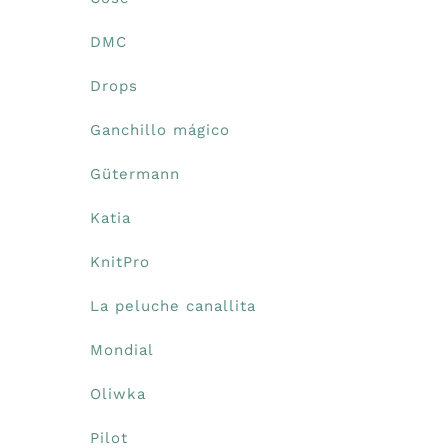
Libros y revistas
DMC
Drops
Talleres
Ganchillo mágico
Carrito
Gütermann
Katia
Mi cuenta
KnitPro
Blog
La peluche canallita
Mondial
Youtube
Oliwka
Newsletter
Pilot