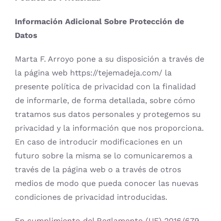
OFERTAS
Información Adicional Sobre Protección de
Datos
Lanas
Marta F. Arroyo pone a su disposición a través de
la página web https://tejemadeja.com/ la
Agujas y accesorios
presente política de privacidad con la finalidad
de informarle, de forma detallada, sobre cómo
Patrones
tratamos sus datos personales y protegemos su
privacidad y la información que nos proporciona.
Kits
En caso de introducir modificaciones en un
futuro sobre la misma se lo comunicaremos a
través de la página web o a través de otros
Mercería
medios de modo que pueda conocer las nuevas
condiciones de privacidad introducidas.
Bolsas
En cumplimiento del Reglamento (UE) 2016/679,