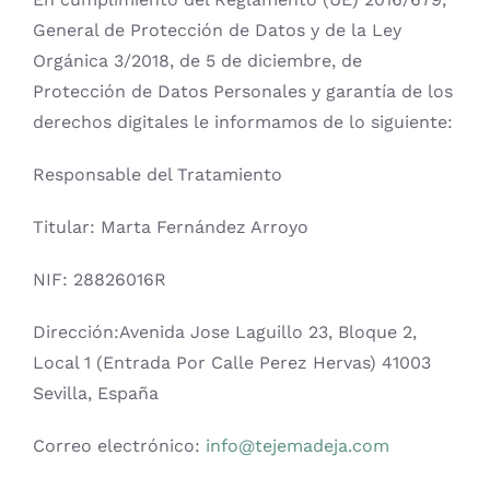
General de Protección de Datos y de la Ley
Prendas Handmade
Orgánica 3/2018, de 5 de diciembre, de
Protección de Datos Personales y garantía de los
Amigurumis
derechos digitales le informamos de lo siguiente:
Responsable del Tratamiento
Talleres
Titular: Marta Fernández Arroyo
Telas
NIF: 28826016R
Ideas para regalos
Dirección:Avenida Jose Laguillo 23, Bloque 2,
Local 1 (Entrada Por Calle Perez Hervas) 41003
Sevilla, España
Libros y revistas
Correo electrónico:
info@tejemadeja.com
Talleres