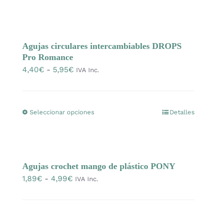
3,20€
producto
en
hasta
tiene
la
3,90€
múltiples
página
Agujas circulares intercambiables DROPS
variantes.
de
Pro Romance
Las
producto
Rango
4,40
€
-
5,95
€
IVA Inc.
opciones
de
se
precios:
pueden
desde
Seleccionar opciones
Detalles
Este
elegir
4,40€
producto
en
hasta
tiene
la
5,95€
múltiples
página
Agujas crochet mango de plástico PONY
variantes.
de
Rango
1,89
€
-
4,99
€
IVA Inc.
Las
producto
de
opciones
precios:
se