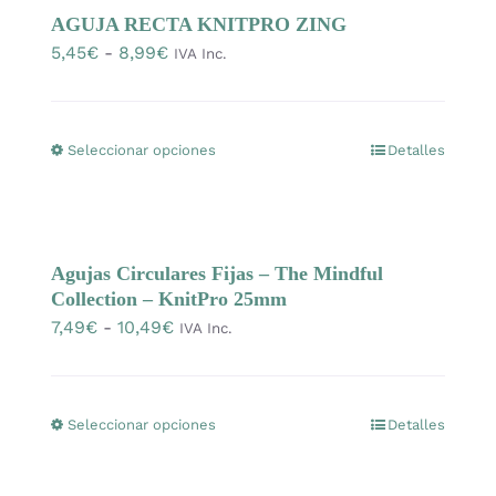
página
AGUJA RECTA KNITPRO ZING
variantes.
de
Rango
5,45
€
-
8,99
€
IVA Inc.
Las
producto
de
opciones
precios:
se
desde
Seleccionar opciones
pueden
Detalles
Este
5,45€
elegir
producto
hasta
en
tiene
8,99€
la
múltiples
Agujas Circulares Fijas – The Mindful
página
variantes.
Collection – KnitPro 25mm
de
Las
Rango
7,49
€
-
10,49
€
IVA Inc.
producto
opciones
de
se
precios:
pueden
desde
Seleccionar opciones
Detalles
Este
elegir
7,49€
producto
en
hasta
tiene
la