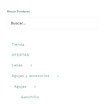
se
pueden
Buscar Productos
elegir
en
la
página
de
Tienda
producto
OFERTAS
Lanas
Agujas y accesorios
Agujas
Ganchillo