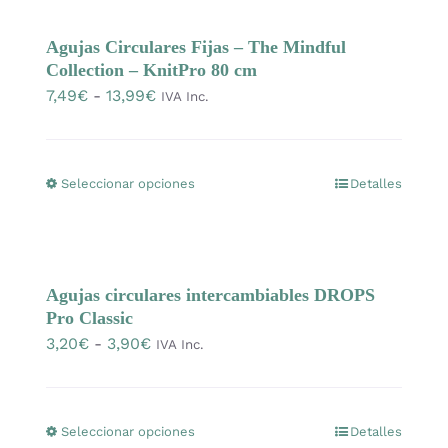
10,49€
múltiples
página
Agujas Circulares Fijas – The Mindful
variantes.
de
Collection – KnitPro 80 cm
Las
producto
Rango
7,49
€
-
13,99
€
IVA Inc.
opciones
de
se
precios:
pueden
desde
Seleccionar opciones
Detalles
Este
elegir
7,49€
producto
en
hasta
tiene
la
13,99€
múltiples
página
Agujas circulares intercambiables DROPS
variantes.
de
Pro Classic
Las
producto
Rango
3,20
€
-
3,90
€
IVA Inc.
opciones
de
se
precios:
pueden
desde
Seleccionar opciones
Detalles
Este
elegir