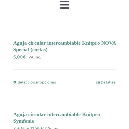
Toggle
Navigation
Tienda
OFERTAS
Aguja circular intercambiable Knitpro NOVA
Special (cortas)
5,00
€
IVA Inc.
Lanas
Agujas y accesorios
Seleccionar opciones
Detalles
Este
producto
Patrones
tiene
múltiples
Aguja circular intercambiable Knitpro
variantes.
Kits
Symfonie
Las
Rango
7,60
€
-
11,95
€
IVA Inc.