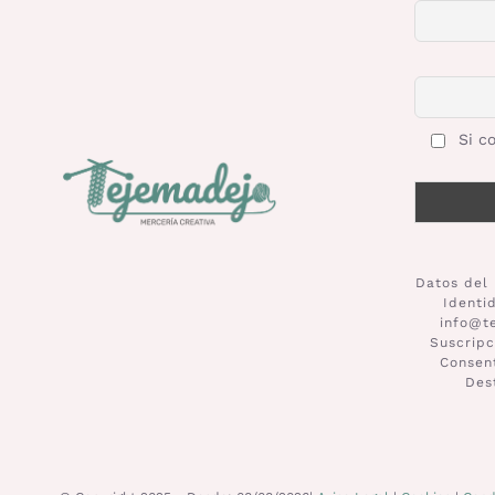
Si co
Datos del 
Identi
info@t
Suscripc
Consent
Des