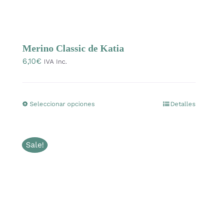
producto
Merino Classic de Katia
6,10
€
IVA Inc.
Seleccionar opciones
Detalles
Este
producto
tiene
Sale!
múltiples
variantes.
Las
opciones
se
pueden