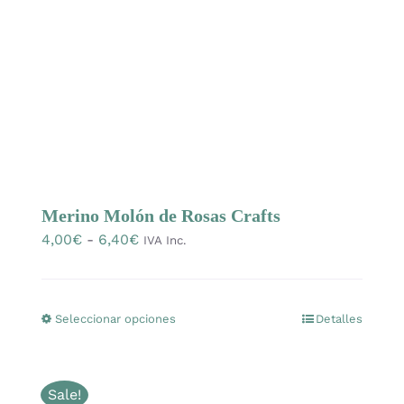
elegir
en
la
página
de
producto
Merino Molón de Rosas Crafts
Rango
4,00
€
-
6,40
€
IVA Inc.
de
precios:
desde
Seleccionar opciones
Detalles
Este
4,00€
producto
hasta
tiene
6,40€
Sale!
múltiples