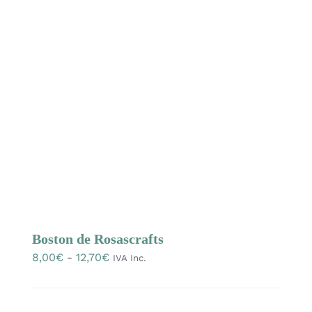
Las
opciones
se
pueden
elegir
en
la
página
de
producto
Boston de Rosascrafts
Rango
8,00
€
-
12,70
€
IVA Inc.
de
precios: