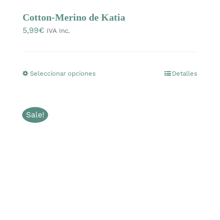
Cotton-Merino de Katia
5,99
€
IVA Inc.
Seleccionar opciones
Detalles
Este
producto
tiene
Sale!
múltiples
variantes.
Las
opciones
se
pueden
elegir
en