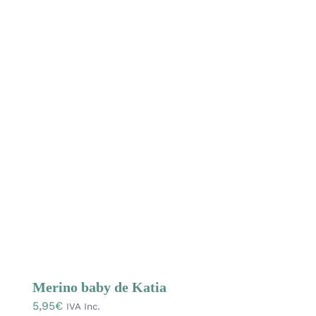
múltiples
variantes.
Las
opciones
se
pueden
elegir
en
la
página
de
producto
Merino baby de Katia
5,95
€
IVA Inc.