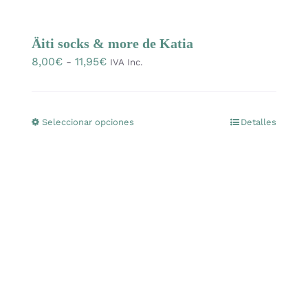
Mercería
Äiti socks & more de Katia
Rango
8,00
€
-
11,95
€
Bolsas
IVA Inc.
de
precios:
Prendas Handmade
desde
Seleccionar opciones
Detalles
Este
8,00€
producto
Amigurumis
hasta
tiene
11,95€
múltiples
Talleres
variantes.
Las
opciones
Telas
se
pueden
Ideas para regalos
elegir