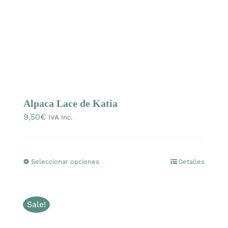
en
Libros y revistas
la
página
de
Talleres
producto
Carrito
Alpaca Lace de Katia
9,50
€
IVA Inc.
Mi cuenta
Blog
Seleccionar opciones
Detalles
Este
producto
Youtube
tiene
Sale!
múltiples
variantes.
Newsletter