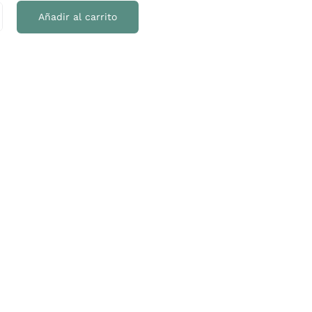
Añadir al carrito
a
ad