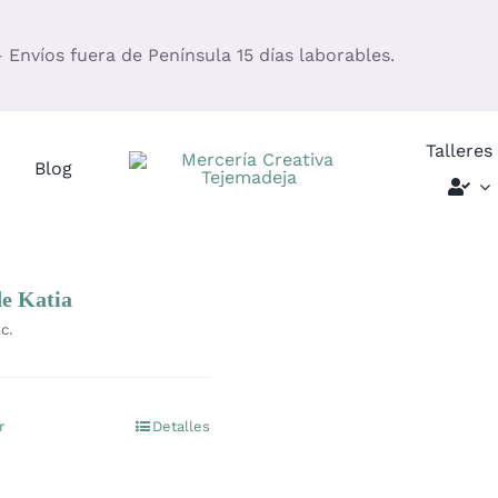
– Envíos fuera de Península 15 días laborables.
Talleres
Blog
e Katia
c.
r
Detalles
Este
producto
tiene