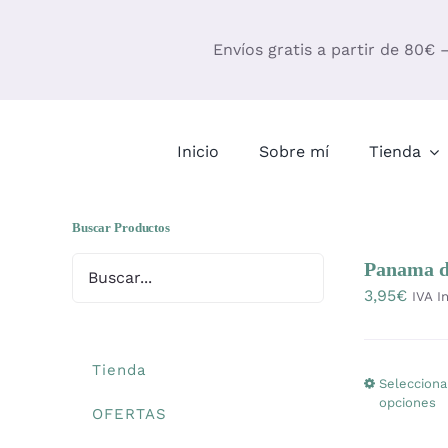
Saltar
al
Envíos gratis a partir de 80€ 
contenido
Inicio
Sobre mí
Tienda
Buscar Productos
Panama d
3,95
€
IVA In
Tienda
Selecciona
opciones
OFERTAS