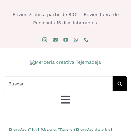
Saltar
al
Envíos gratis a partir de 80€ – Envíos fuera de
contenido
Península 15 días laborables.
Buscar:
Toggle
Navigation
Tienda
Patrón Chal Nuevo Terra (Patrón de chal
triangular a 2 agujas)
Patrón Chal Nuevo Terra (Patrón de chal