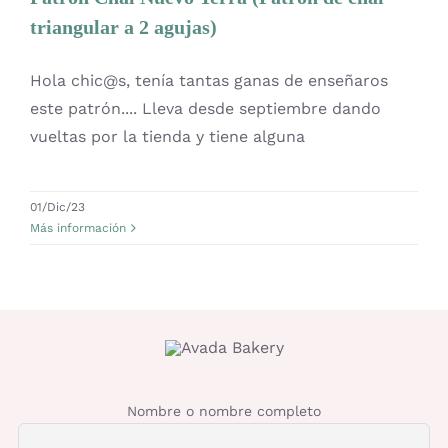
Patrón
OFERTAS
triangular a 2 agujas)
Hola chic@s, tenía tantas ganas de enseñaros
Lanas
este patrón.... Lleva desde septiembre dando
vueltas por la tienda y tiene alguna
Agujas y accesorios
01/Dic/23
Patrones
Más información
Kits
Mercería
Nombre o nombre completo
Bolsas