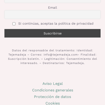
Email
Prendas Handmade
Amigurumis
Si continúas, aceptas la política de privacidad
Talleres
Datos del responsable del tratamiento: Identidad:
Telas
Tejemadeja – Correo: info@tejemadeja.com- Finalidad:
Suscripción boletín. – Legitimación: Consentimiento del
interesado. – Destinatarios: Tejemadeja.
Ideas para regalos
Aviso Legal
Libros y revistas
Condiciones generales
Protección de datos
Talleres
Cookies