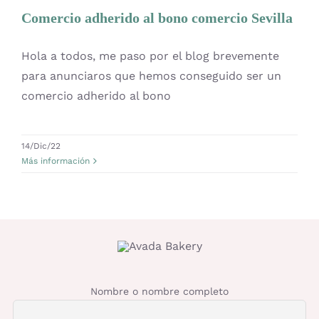
Noticias
OFERTAS
Comercio adherido al bono comercio Sevilla
Hola a todos, me paso por el blog brevemente
Lanas
para anunciaros que hemos conseguido ser un
comercio adherido al bono
Agujas y accesorios
14/Dic/22
Patrones
Más información
Kits
Mercería
Nombre o nombre completo
Bolsas