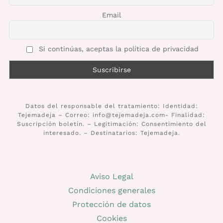
Email
Prendas Handmade
Si continúas, aceptas la política de privacidad
Amigurumis
Talleres
Datos del responsable del tratamiento: Identidad:
Telas
Tejemadeja – Correo: info@tejemadeja.com- Finalidad:
Suscripción boletín. – Legitimación: Consentimiento del
interesado. – Destinatarios: Tejemadeja.
Ideas para regalos
Aviso Legal
Libros y revistas
Condiciones generales
Protección de datos
Talleres
Cookies