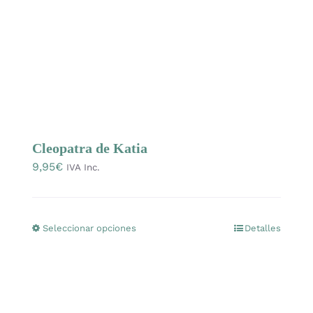
en
la
página
de
producto
Cleopatra de Katia
9,95
€
IVA Inc.
Seleccionar opciones
Detalles
Este
producto
tiene
múltiples
variantes.