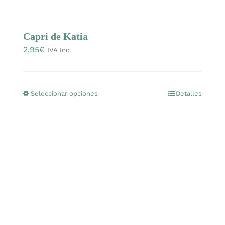
Capri de Katia
2,95
€
IVA Inc.
Seleccionar opciones
Detalles
Este
producto
tiene
múltiples
variantes.
Las
opciones
se
pueden
elegir