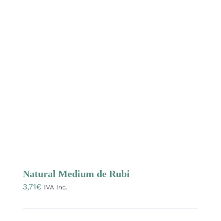
Las
opciones
se
pueden
elegir
en
la
página
de
producto
Natural Medium de Rubi
3,71
€
IVA Inc.