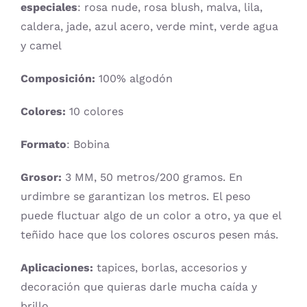
especiales
: rosa nude, rosa blush, malva, lila,
caldera, jade, azul acero, verde mint, verde agua
Libros y revistas
y camel
Talleres
Composición:
100% algodón
Colores:
10 colores
Carrito
Formato
: Bobina
Mi cuenta
Grosor:
3 MM, 50 metros/200 gramos. En
urdimbre se garantizan los metros. El peso
Blog
puede fluctuar algo de un color a otro, ya que el
teñido hace que los colores oscuros pesen más.
Youtube
Aplicaciones:
tapices, borlas, accesorios y
decoración que quieras darle mucha caída y
Newsletter
brillo.