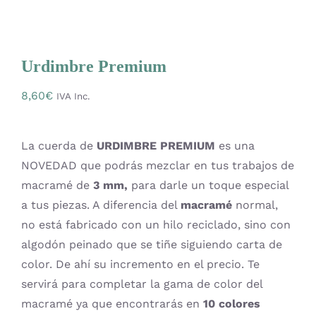
Mercería
Urdimbre Premium
Bolsas
8,60
€
IVA Inc.
Prendas Handmade
La cuerda de
URDIMBRE PREMIUM
es una
Amigurumis
NOVEDAD que podrás mezclar en tus trabajos de
macramé de
3 mm,
para darle un toque especial
Talleres
a tus piezas. A diferencia del
macramé
normal,
no está fabricado con un hilo reciclado, sino con
algodón peinado que se tiñe siguiendo carta de
Telas
color. De ahí su incremento en el precio. Te
servirá para completar la gama de color del
Ideas para regalos
macramé ya que encontrarás en
10 colores