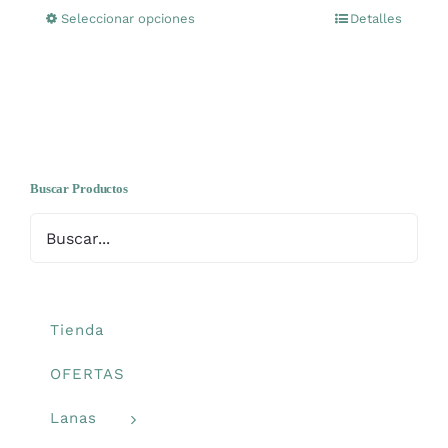
Seleccionar opciones
Detalles
Este
producto
tiene
múltiples
variantes.
Las
opciones
Buscar Productos
se
pueden
elegir
en
la
Tienda
página
OFERTAS
de
producto
Lanas