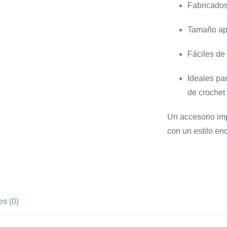
Fabricados 
Tamaño apr
Fáciles de 
Ideales pa
de crochet 
Un accesorio im
con un estilo en
es (0)