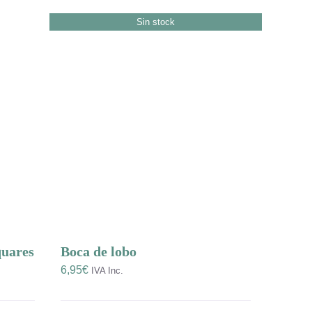
Sin stock
quares
Boca de lobo
6,95
€
IVA Inc.