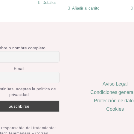
hasta
Detalles
Este
Añadir al carrito
7,50€
producto
tiene
múltiples
variantes.
Las
bre o nombre completo
opciones
se
Email
pueden
elegir
Aviso Legal
en
ntinúas, aceptas la política de
Condiciones genera
privacidad
la
Protección de dato
página
Cookies
de
producto
 responsable del tratamiento:
idad: Tejemadeja – Correo: