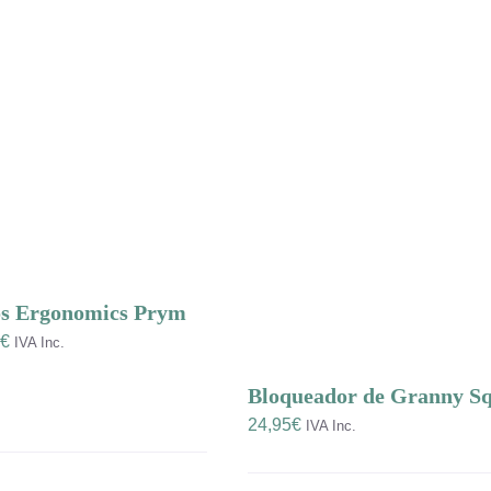
os Ergonomics Prym
Rango
€
IVA Inc.
de
Bloqueador de Granny S
precios:
24,95
€
IVA Inc.
desde
6,00€