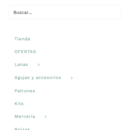
se
pueden
elegir
en
la
Tienda
página
OFERTAS
de
producto
Lanas
Agujas y accesorios
Patrones
Kits
Mercería
Bolsas