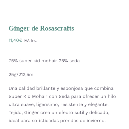
Mercería
Bolsas
Ginger de Rosascrafts
11,40
€
IVA Inc.
Prendas Handmade
75% super kid mohair 25% seda
Amigurumis
25g/212,5m
Talleres
Una calidad brillante y esponjosa que combina
Super Kid Mohair con Seda para ofrecer un hilo
Telas
ultra suave, ligerísimo, resistente y elegante.
Tejido, Ginger crea un efecto sutil y delicado,
ideal para sofisticadas prendas de invierno.
Ideas para regalos