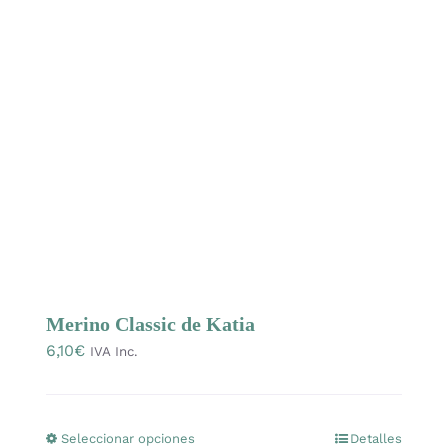
Merino Classic de Katia
6,10
€
IVA Inc.
Seleccionar opciones
Detalles
Este