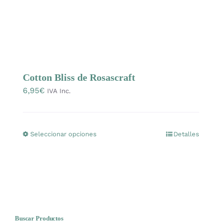
página
de
producto
Cotton Bliss de Rosascraft
6,95
€
IVA Inc.
Seleccionar opciones
Detalles
Este
producto
tiene
múltiples
variantes.
Las
opciones
Buscar Productos