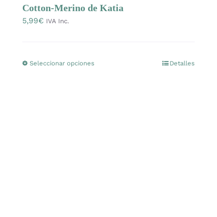
Cotton-Merino de Katia
5,99
€
IVA Inc.
Seleccionar opciones
Detalles
Este
producto
tiene
múltiples
variantes.
Las
opciones
se
pueden
elegir
en
la