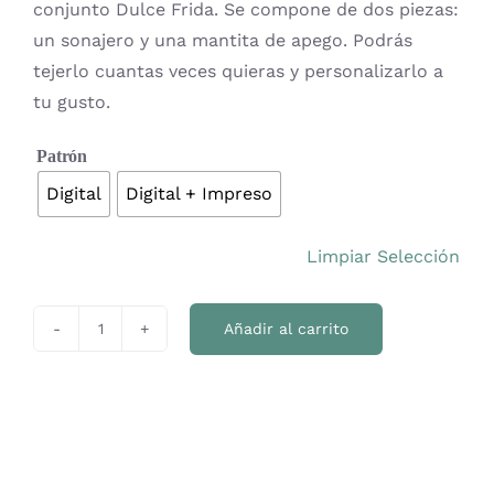
conjunto Dulce Frida. Se compone de dos piezas:
Prendas Handmade
un sonajero y una mantita de apego. Podrás
tejerlo cuantas veces quieras y personalizarlo a
tu gusto.
Amigurumis

Patrón
Talleres
Digital
Digital + Impreso
Telas
Limpiar Selección
Ideas para regalos
Añadir al carrito
Conjunto
dulce
Libros y revistas
Frida
Amigurumi
cantidad
Talleres