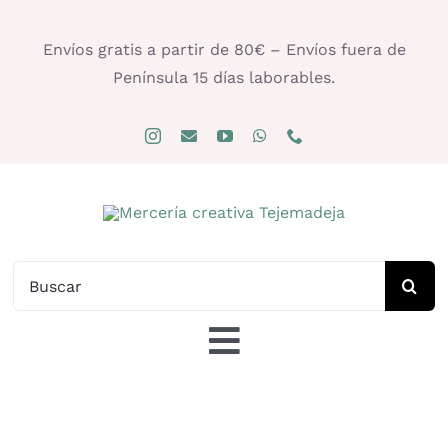
Saltar
al
Envíos gratis a partir de 80€ – Envíos fuera de
contenido
Península 15 días laborables.
Buscar:
Toggle
Navigation
Tienda