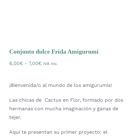
OFERTAS
Lanas
Agujas y accesorios
Conjunto dulce Frida Amigurumi
Rango
6,00
€
-
7,00
€
IVA Inc.
Patrones
de
precios:
¡Bienvenida/o al mundo de los amigurumis!
Kits
desde
6,00€
Las chicas de Cactus en Flor, formado por dos
hasta
Mercería
hermanas con mucha imaginación y ganas de
7,00€
tejer.
Bolsas
Aquí te presentan su primer proyecto: el