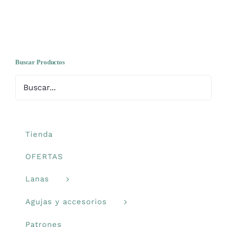
hasta
tiene
la
7,00€
múltiples
página
variantes.
de
Las
producto
opciones
Buscar Productos
se
pueden
elegir
en
la
Tienda
página
OFERTAS
de
producto
Lanas
Agujas y accesorios
Patrones