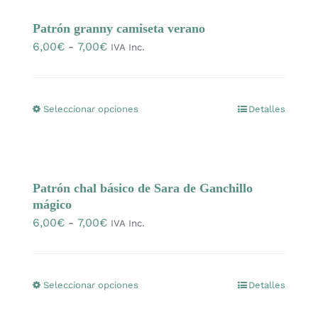
Patrón granny camiseta verano
Rango
6,00
€
-
7,00
€
IVA Inc.
de
precios:
desde
Seleccionar opciones
Detalles
Este
6,00€
producto
hasta
tiene
7,00€
múltiples
Patrón chal básico de Sara de Ganchillo
variantes.
mágico
Las
Rango
6,00
€
-
7,00
€
IVA Inc.
opciones
de
se
precios:
pueden
desde
Seleccionar opciones
Detalles
Este
elegir
6,00€
producto
en