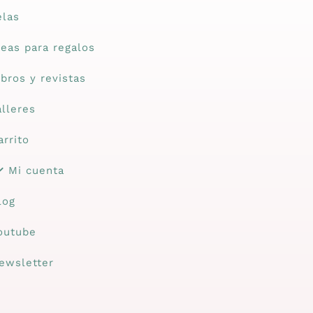
elas
deas para regalos
ibros y revistas
alleres
arrito
Mi cuenta
log
outube
ewsletter