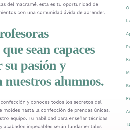
cas del macramé, esta es tu oportunidad de
O
imientos con una comunidad ávida de aprender.
L
ofesoras
A
 que sean capaces
P
K
r su pasión y
M
a nuestros alumnos.
B
P
 confección y conoces todos los secretos del
de moldes hasta la confección de prendas únicas,
A
stro equipo. Tu habilidad para enseñar técnicas
T
s y acabados impecables serán fundamentales