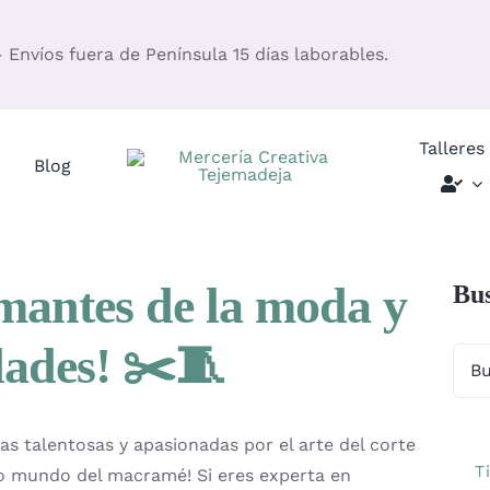
– Envíos fuera de Península 15 días laborables.
Talleres
Blog
mantes de la moda y
Bus
dades! ✂️🧵
s talentosas y apasionadas por el arte del corte
T
oso mundo del macramé! Si eres experta en