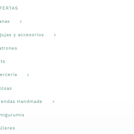
FERTAS
anas
gujas y accesorios
atrones
its
ercería
olsas
rendas Handmade
migurumis
alleres