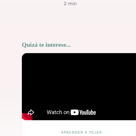
2 min
Quizá te interese...
APRENDER A TEJER