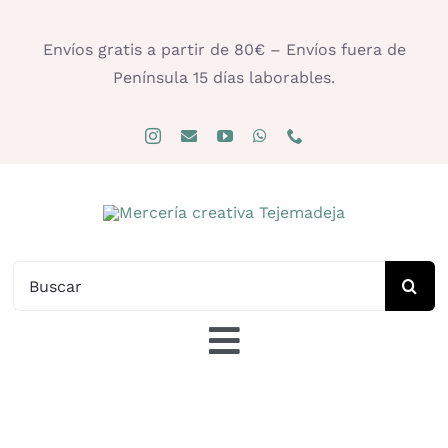
Saltar
al
Envíos gratis a partir de 80€ – Envíos fuera de
contenido
Península 15 días laborables.
Buscar:
Toggle
Navigation
Tienda