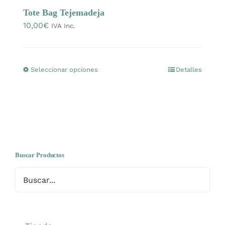
OFERTAS
Tote Bag Tejemadeja
10,00
€
IVA Inc.
Lanas
Seleccionar opciones
Detalles
Este
Agujas y accesorios
producto
tiene
Patrones
múltiples
variantes.
Las
Kits
opciones
Buscar Productos
se
Mercería
pueden
elegir
Bolsas
en