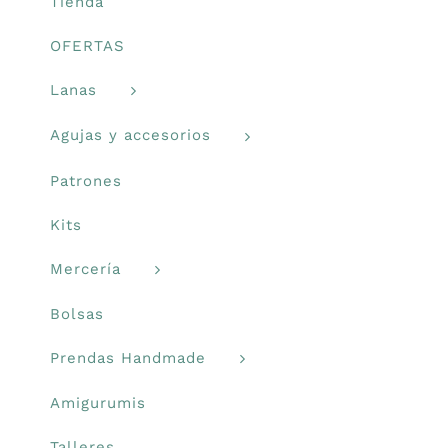
la
Tienda
página
Prendas Handmade
OFERTAS
de
producto
Lanas
Amigurumis
Agujas y accesorios
Talleres
Patrones
Kits
Telas
Mercería
Ideas para regalos
Bolsas
Prendas Handmade
Libros y revistas
Amigurumis
Talleres
Talleres