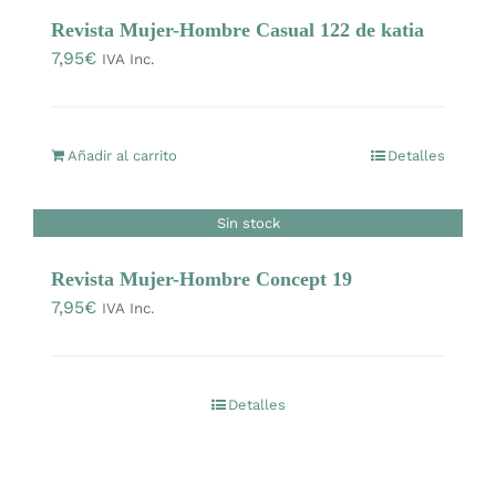
Revista Mujer-Hombre Casual 122 de katia
Prendas Handmade
7,95
€
IVA Inc.
Amigurumis
Añadir al carrito
Detalles
Talleres
Sin stock
Telas
Revista Mujer-Hombre Concept 19
7,95
€
IVA Inc.
Ideas para regalos
Libros y revistas
Detalles
Talleres