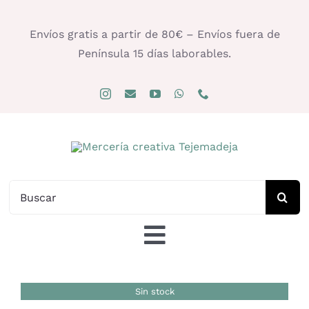
Saltar
al
Envíos gratis a partir de 80€ – Envíos fuera de
contenido
Península 15 días laborables.
Buscar:
Toggle
Navigation
Tienda
Sin stock