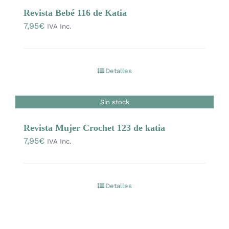
OFERTAS
Revista Bebé 116 de Katia
7,95
€
IVA Inc.
Lanas
Detalles
Agujas y accesorios
Sin stock
Patrones
Revista Mujer Crochet 123 de katia
7,95
€
IVA Inc.
Kits
Mercería
Detalles
Bolsas