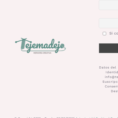
Si co
Datos del 
Identi
info@t
Suscripc
Consent
Des