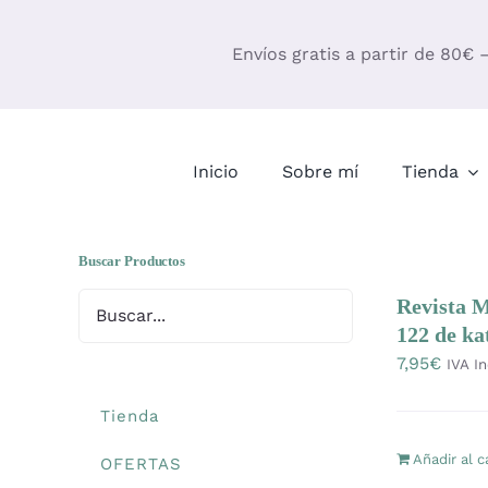
Saltar
al
Envíos gratis a partir de 80€ 
contenido
Inicio
Sobre mí
Tienda
Buscar Productos
Revista 
122 de ka
7,95
€
IVA In
Tienda
Añadir al c
OFERTAS