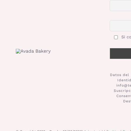
Si co
Datos del 
Identi
info@t
Suscripc
Consent
Des