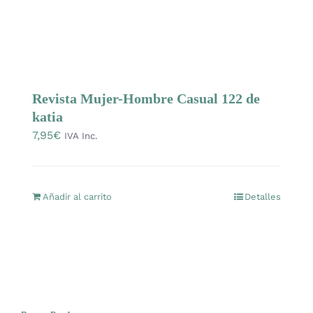
Mercería
Bolsas
Revista Mujer-Hombre Casual 122 de
Prendas Handmade
katia
7,95
€
IVA Inc.
Amigurumis
Añadir al carrito
Detalles
Talleres
Telas
Ideas para regalos