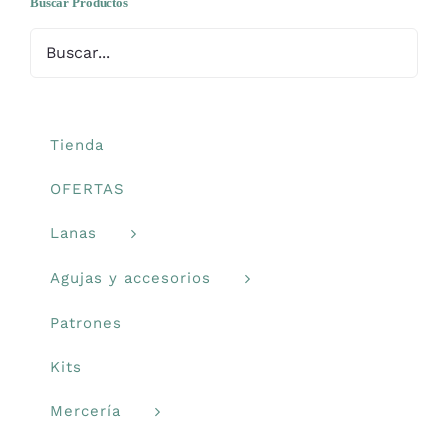
Buscar Productos
Libros y revistas
Talleres
Tienda
Carrito
OFERTAS
Lanas
Mi cuenta
Agujas y accesorios
Blog
Patrones
Kits
Youtube
Mercería
Newsletter