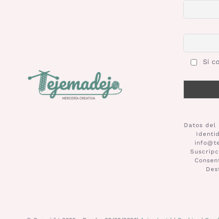
Si co
Datos del 
Identi
info@t
Suscripc
Consent
Des