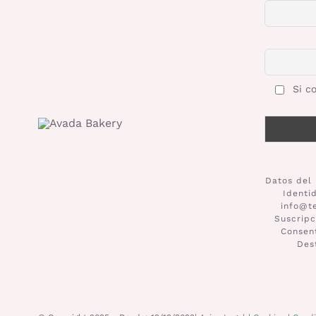
Si co
Datos del 
Identi
info@t
Suscripc
Consent
Des