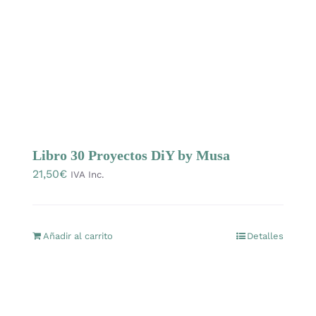
Mercería
Bolsas
Prendas Handmade
Libro 30 Proyectos DiY by Musa
Amigurumis
21,50
€
IVA Inc.
Talleres
Añadir al carrito
Detalles
Telas
Ideas para regalos