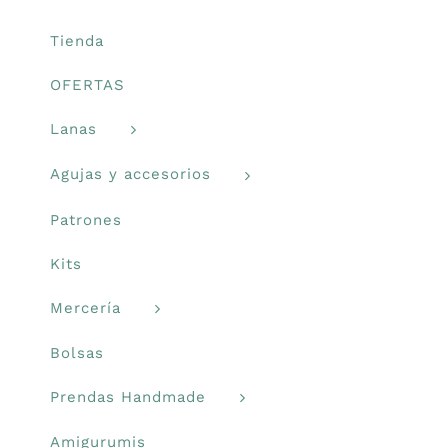
en
Libros y revistas
la
Tienda
página
OFERTAS
de
Talleres
producto
Lanas
Carrito
Agujas y accesorios
Patrones
Mi cuenta
Kits
Blog
Mercería
Bolsas
Youtube
Prendas Handmade
Newsletter
Amigurumis