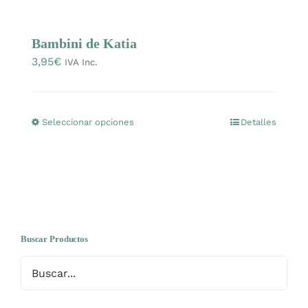
Mercería
Bambini de Katia
3,95
€
Bolsas
IVA Inc.
Prendas Handmade
Seleccionar opciones
Detalles
Este
producto
Amigurumis
tiene
múltiples
Talleres
variantes.
Las
opciones
Buscar Productos
Telas
se
pueden
Ideas para regalos
elegir