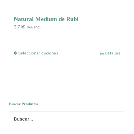
Mercería
Natural Medium de Rubi
3,71
€
Bolsas
IVA Inc.
Prendas Handmade
Seleccionar opciones
Detalles
Este
producto
Amigurumis
tiene
múltiples
Talleres
variantes.
Las
opciones
Buscar Productos
Telas
se
pueden
Ideas para regalos
elegir