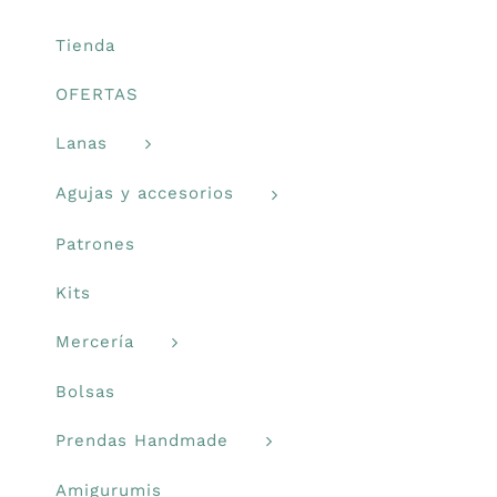
en
Libros y revistas
la
Tienda
página
OFERTAS
de
Talleres
producto
Lanas
Carrito
Agujas y accesorios
Patrones
Mi cuenta
Kits
Blog
Mercería
Bolsas
Youtube
Prendas Handmade
Newsletter
Amigurumis