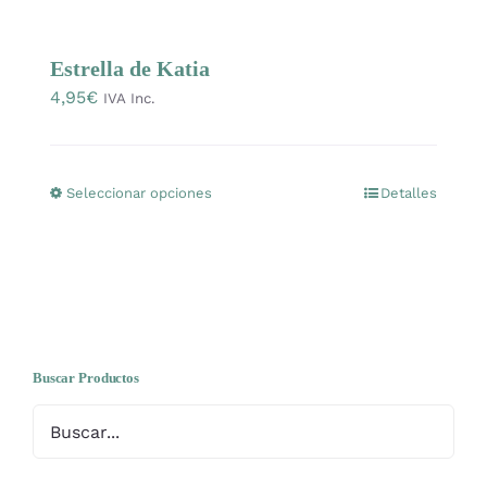
Mercería
Estrella de Katia
4,95
€
Bolsas
IVA Inc.
Prendas Handmade
Seleccionar opciones
Detalles
Este
producto
Amigurumis
tiene
múltiples
Talleres
variantes.
Las
opciones
Buscar Productos
Telas
se
pueden
Ideas para regalos
elegir