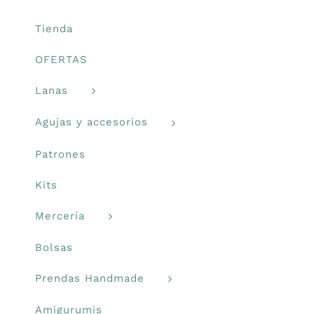
en
Libros y revistas
la
Tienda
página
OFERTAS
de
Talleres
producto
Lanas
Carrito
Agujas y accesorios
Patrones
Mi cuenta
Kits
Blog
Mercería
Bolsas
Youtube
Prendas Handmade
Newsletter
Amigurumis