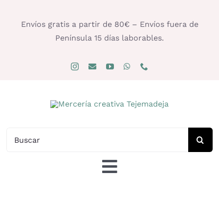
Saltar
al
Envíos gratis a partir de 80€ – Envíos fuera de
contenido
Península 15 días laborables.
Buscar:
Toggle
Navigation
Tienda