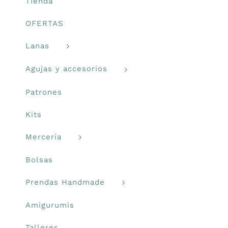
la
Tienda
página
Prendas Handmade
OFERTAS
de
producto
Lanas
Amigurumis
Agujas y accesorios
Talleres
Patrones
Kits
Telas
Mercería
Ideas para regalos
Bolsas
Prendas Handmade
Libros y revistas
Amigurumis
Talleres
Talleres