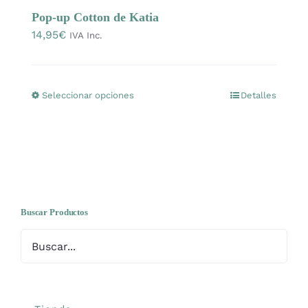
OFERTAS
Pop-up Cotton de Katia
14,95
€
IVA Inc.
Lanas
Seleccionar opciones
Detalles
Este
Agujas y accesorios
producto
tiene
Patrones
múltiples
variantes.
Las
Kits
opciones
Buscar Productos
se
Mercería
pueden
elegir
Bolsas
en