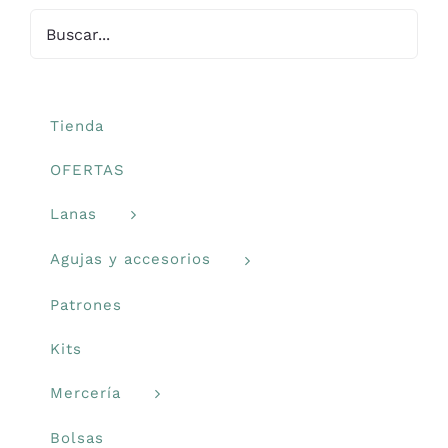
se
Mercería
pueden
elegir
Bolsas
en
la
Tienda
página
Prendas Handmade
OFERTAS
de
producto
Lanas
Amigurumis
Agujas y accesorios
Talleres
Patrones
Kits
Telas
Mercería
Ideas para regalos
Bolsas