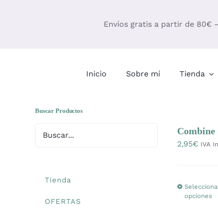
Saltar
al
Envíos gratis a partir de 80€ 
contenido
Inicio
Sobre mí
Tienda
Buscar Productos
Combine &
2,95
€
IVA In
Tienda
Selecciona
opciones
OFERTAS