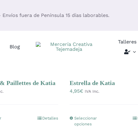
– Envíos fuera de Península 15 días laborables.
Talleres
Blog
 Paillettes de Katia
Estrella de Katia
4,95
€
c.
IVA Inc.
r
Detalles
Seleccionar
Este
Este
opciones
producto
producto
tiene
tiene