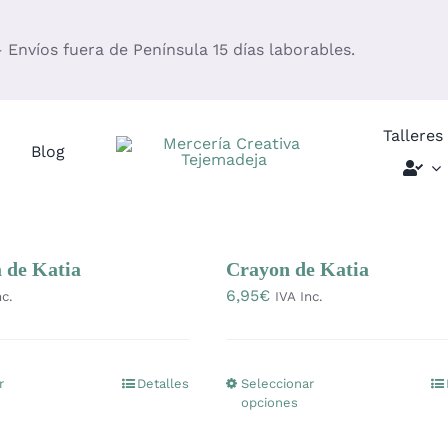
– Envíos fuera de Península 15 días laborables.
Talleres
Blog
 de Katia
Crayon de Katia
6,95
€
nc.
IVA Inc.
r
Detalles
Seleccionar
Este
Este
opciones
producto
producto
tiene
tiene