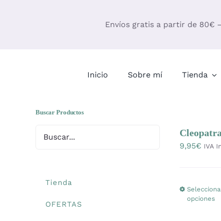
Saltar
al
Envíos gratis a partir de 80€ 
contenido
Inicio
Sobre mí
Tienda
Buscar Productos
Cleopatra
9,95
€
IVA I
Tienda
Selecciona
opciones
OFERTAS