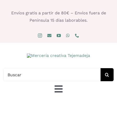
Saltar
al
Envíos gratis a partir de 80€ – Envíos fuera de
contenido
Península 15 días laborables.
Buscar:
Toggle
Navigation
Tienda