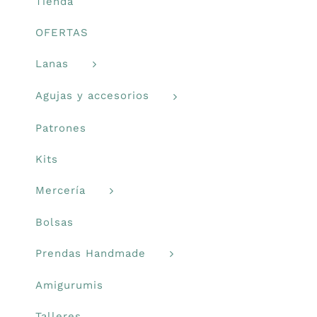
la
Tienda
página
Prendas Handmade
OFERTAS
de
producto
Lanas
Amigurumis
Agujas y accesorios
Talleres
Patrones
Kits
Telas
Mercería
Ideas para regalos
Bolsas
Prendas Handmade
Libros y revistas
Amigurumis
Talleres
Talleres