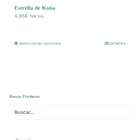
OFERTAS
Estrella de Katia
4,95
€
IVA Inc.
Lanas
Seleccionar opciones
Detalles
Este
Agujas y accesorios
producto
tiene
Patrones
múltiples
variantes.
Las
Kits
opciones
Buscar Productos
se
Mercería
pueden
elegir
Bolsas
en