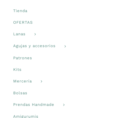
en
Libros y revistas
la
Tienda
página
OFERTAS
de
Talleres
producto
Lanas
Carrito
Agujas y accesorios
Patrones
Mi cuenta
Kits
Blog
Mercería
Bolsas
Youtube
Prendas Handmade
Newsletter
Amigurumis