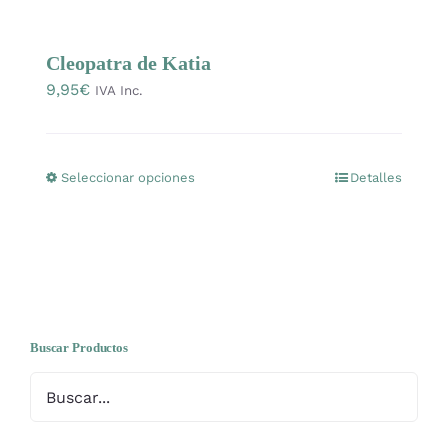
Mercería
Cleopatra de Katia
9,95
€
Bolsas
IVA Inc.
Prendas Handmade
Seleccionar opciones
Detalles
Este
producto
Amigurumis
tiene
múltiples
Talleres
variantes.
Las
opciones
Buscar Productos
Telas
se
pueden
Ideas para regalos
elegir