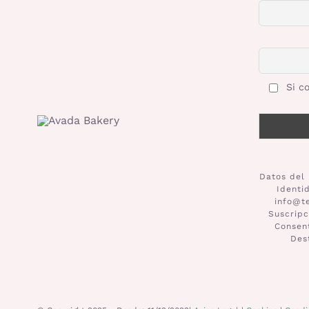
Si co
Datos del 
Identi
info@t
Suscripc
Consent
Des