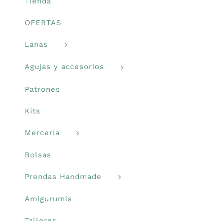
Tienda
Prendas Handmade
OFERTAS
Lanas
Amigurumis
Agujas y accesorios
Talleres
Patrones
Kits
Telas
Mercería
Ideas para regalos
Bolsas
Prendas Handmade
Libros y revistas
Amigurumis
Talleres
Talleres