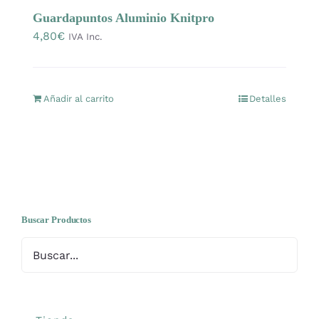
OFERTAS
Guardapuntos Aluminio Knitpro
4,80
€
IVA Inc.
Lanas
Añadir al carrito
Detalles
Agujas y accesorios
Patrones
Kits
Buscar Productos
Mercería
Bolsas