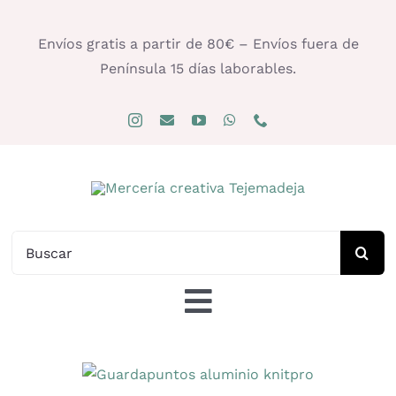
Saltar
al
Envíos gratis a partir de 80€ – Envíos fuera de
contenido
Península 15 días laborables.
Buscar:
Toggle
Navigation
Tienda