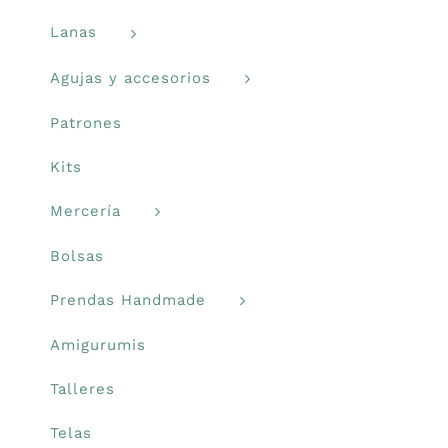
producto
Lanas
Libros y revistas
Agujas y accesorios
Talleres
Patrones
Kits
Carrito
Mercería
Mi cuenta
Bolsas
Prendas Handmade
Blog
Amigurumis
Youtube
Talleres
Telas
Newsletter