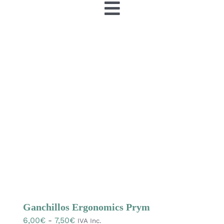
Toggle
Navigation
Tienda
OFERTAS
Lanas
Agujas y accesorios
Patrones
Kits
Ganchillos Ergonomics Prym
Rango
6,00
€
-
7,50
€
IVA Inc.