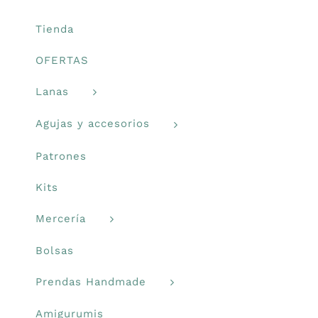
en
Libros y revistas
la
Tienda
página
OFERTAS
de
Talleres
producto
Lanas
Carrito
Agujas y accesorios
Patrones
Mi cuenta
Kits
Blog
Mercería
Bolsas
Youtube
Prendas Handmade
Newsletter
Amigurumis