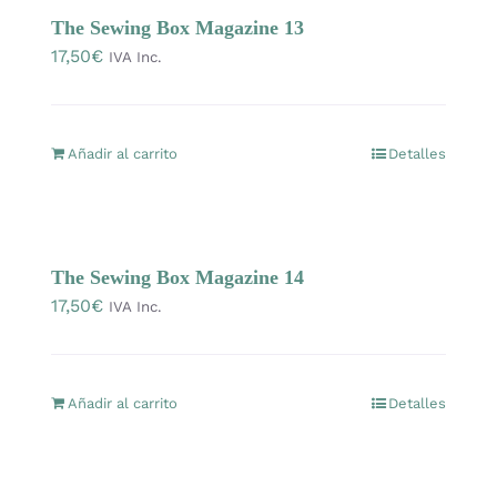
OFERTAS
The Sewing Box Magazine 13
17,50
€
IVA Inc.
Lanas
Añadir al carrito
Detalles
Agujas y accesorios
Patrones
The Sewing Box Magazine 14
17,50
€
IVA Inc.
Kits
Mercería
Añadir al carrito
Detalles
Bolsas