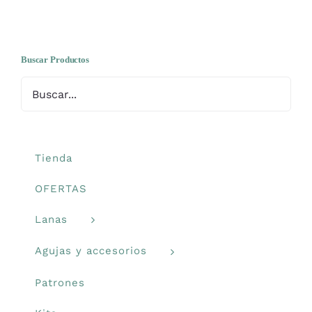
Prendas Handmade
Buscar Productos
Amigurumis
Talleres
Tienda
Telas
OFERTAS
Ideas para regalos
Lanas
Agujas y accesorios
Libros y revistas
Patrones
Talleres