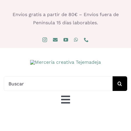
Saltar
al
Envíos gratis a partir de 80€ – Envíos fuera de
contenido
Península 15 días laborables.
Buscar:
Toggle
Navigation
Tienda