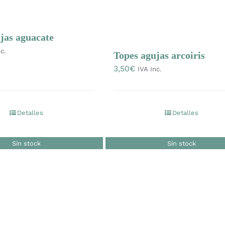
jas aguacate
c.
Topes agujas arcoiris
3,50
€
IVA Inc.
Detalles
Detalles
Sin stock
Sin stock