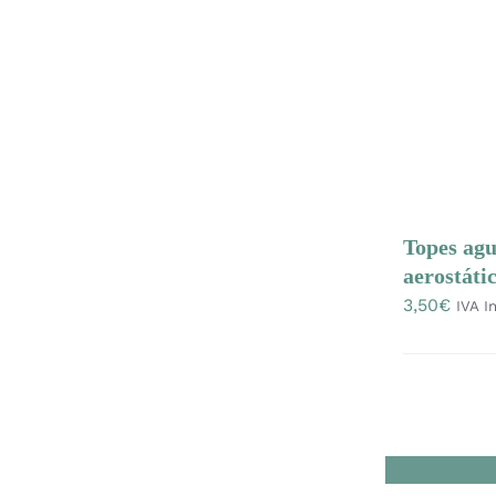
Topes agu
aerostáti
3,50
€
IVA In