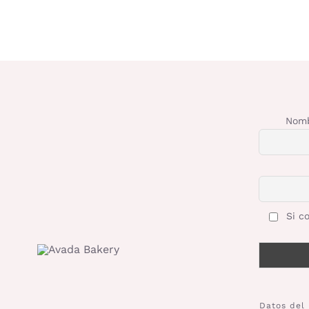
Nomb
Si co
Datos del 