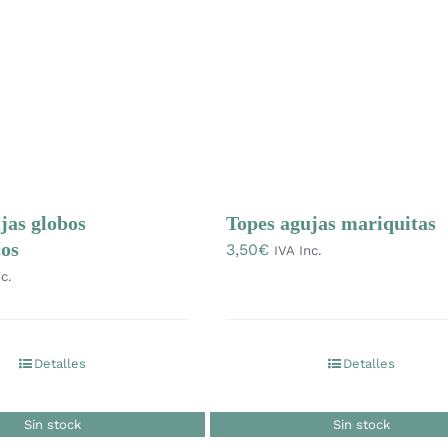
jas globos
Topes agujas mariquitas
cos
3,50
€
IVA Inc.
c.
Detalles
Detalles
Sin stock
Sin stock