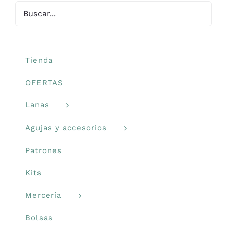
Libros y revistas
Talleres
Tienda
OFERTAS
Carrito
Lanas
Mi cuenta
Agujas y accesorios
Patrones
Blog
Kits
Youtube
Mercería
Bolsas
Newsletter