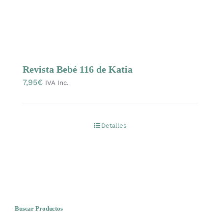
Mercería
Bolsas
Revista Bebé 116 de Katia
Prendas Handmade
7,95
€
IVA Inc.
Amigurumis
Detalles
Talleres
Telas
Ideas para regalos
Buscar Productos