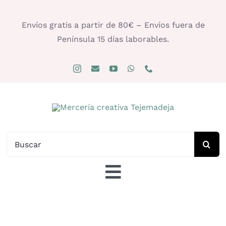
Saltar
al
Envíos gratis a partir de 80€ – Envíos fuera de
contenido
Península 15 días laborables.
Buscar:
Toggle
Navigation
Tienda