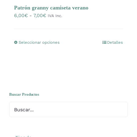
OFERTAS
Patrón granny camiseta verano
Rango
6,00
€
-
7,00
€
IVA Inc.
de
Lanas
precios:
desde
Seleccionar opciones
Detalles
Este
Agujas y accesorios
6,00€
producto
hasta
tiene
7,00€
Patrones
múltiples
variantes.
Las
Kits
opciones
Buscar Productos
se
Mercería
pueden
elegir
Bolsas
en