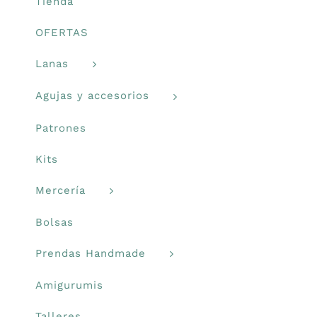
la
Tienda
página
Prendas Handmade
OFERTAS
de
producto
Lanas
Amigurumis
Agujas y accesorios
Talleres
Patrones
Kits
Telas
Mercería
Ideas para regalos
Bolsas
Prendas Handmade
Libros y revistas
Amigurumis
Talleres
Talleres