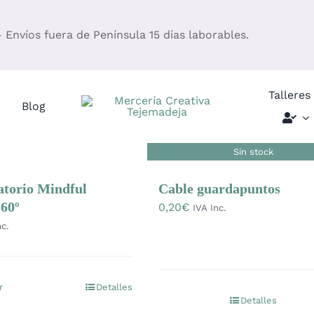
– Envíos fuera de Península 15 días laborables.
Talleres
Blog
Sin stock
atorio Mindful
Cable guardapuntos
60º
0,20
€
IVA Inc.
nc.
r
Detalles
Este
Detalles
producto