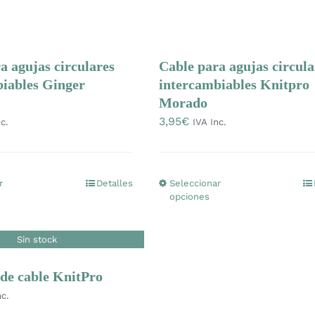
tiene
múltiples
variantes.
a agujas circulares
Cable para agujas circula
Las
iables Ginger
intercambiables Knitpro
opciones
Morado
se
3,95
€
c.
IVA Inc.
pueden
elegir
en
r
Detalles
Seleccionar
Este
Este
la
opciones
producto
producto
página
tiene
tiene
de
Sin stock
múltiples
múltiples
producto
variantes.
variantes.
de cable KnitPro
Las
Las
nc.
opciones
opciones