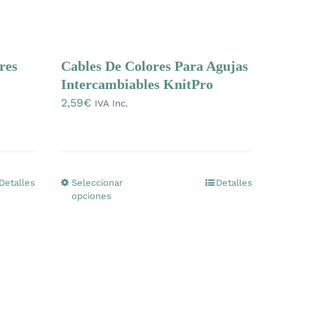
tiene
múltiples
variantes.
res
Cables De Colores Para Agujas
Las
Intercambiables KnitPro
opciones
2,59
€
IVA Inc.
se
pueden
elegir
en
Detalles
Seleccionar
Detalles
Este
la
opciones
producto
página
tiene
de
múltiples
producto
variantes.
Las
opciones