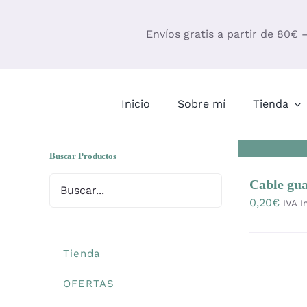
Saltar
al
Envíos gratis a partir de 80€ 
contenido
Inicio
Sobre mí
Tienda
Buscar Productos
Cable gu
0,20
€
IVA I
Tienda
OFERTAS