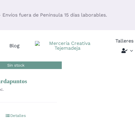
– Envíos fuera de Península 15 días laborables.
Talleres
Blog
Sin stock
ardapuntos
nc.
Detalles