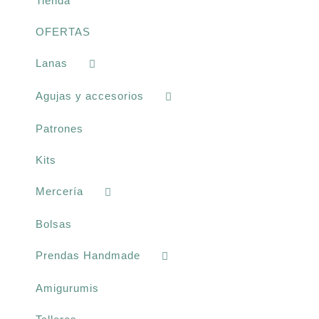
Tienda
Mercería
OFERTAS
Lanas
Bolsas
Agujas y accesorios
Prendas Handmade
Patrones
Amigurumis
Kits
Mercería
Talleres
Bolsas
Telas
Prendas Handmade
Amigurumis
Ideas para regalos