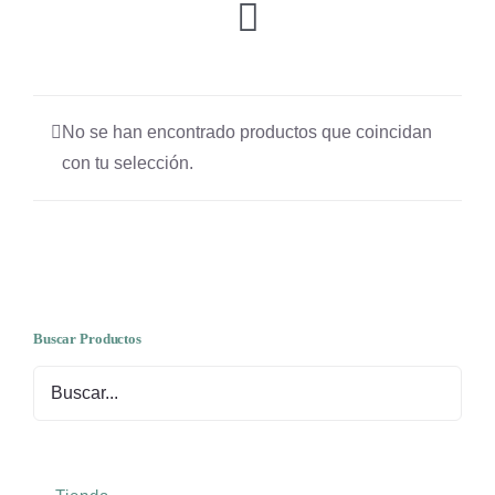
Toggle
Navigation
Tienda
No se han encontrado productos que coincidan
OFERTAS
con tu selección.
Lanas
Agujas y accesorios
Buscar Productos
Patrones
Kits