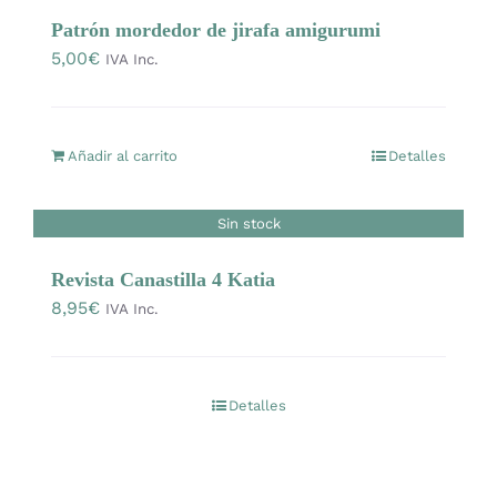
la
Patrón mordedor de jirafa amigurumi
página
Prendas Handmade
5,00
€
IVA Inc.
de
producto
Amigurumis
Añadir al carrito
Detalles
Talleres
Sin stock
Telas
Revista Canastilla 4 Katia
8,95
€
IVA Inc.
Ideas para regalos
Libros y revistas
Detalles
Talleres