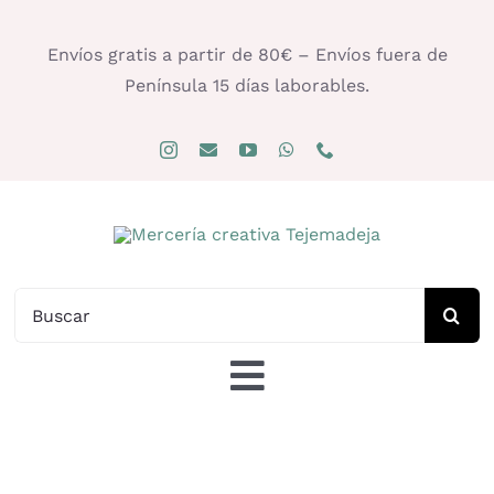
Saltar
al
Envíos gratis a partir de 80€ – Envíos fuera de
contenido
Península 15 días laborables.
Buscar:
Toggle
Navigation
Tienda