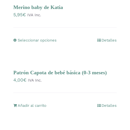
OFERTAS
Merino baby de Katia
5,95
€
IVA Inc.
Lanas
Seleccionar opciones
Detalles
Este
Agujas y accesorios
producto
tiene
Patrones
múltiples
Patrón Capota de bebé básica (0-3 meses)
variantes.
4,00
€
IVA Inc.
Las
Kits
opciones
se
Mercería
Añadir al carrito
pueden
Detalles
elegir
Bolsas
en