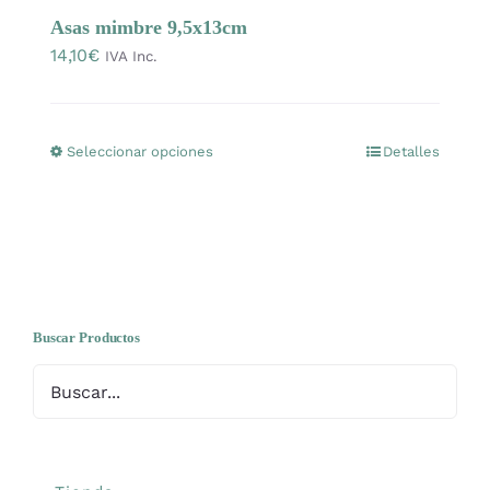
OFERTAS
Asas mimbre 9,5x13cm
14,10
€
IVA Inc.
Lanas
Seleccionar opciones
Detalles
Este
Agujas y accesorios
producto
tiene
Patrones
múltiples
variantes.
Las
Kits
opciones
Buscar Productos
se
Mercería
pueden
elegir
Bolsas
en