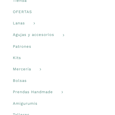
la
Tienda
página
Prendas Handmade
OFERTAS
de
producto
Lanas
Amigurumis
Agujas y accesorios
Talleres
Patrones
Kits
Telas
Mercería
Ideas para regalos
Bolsas
Prendas Handmade
Libros y revistas
Amigurumis
Talleres
Talleres