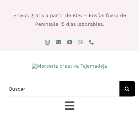
Saltar
al
Envíos gratis a partir de 80€ – Envíos fuera de
contenido
Península 15 días laborables.
Buscar:
Toggle
Navigation
Tienda