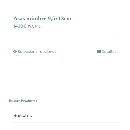
Mercería
Asas mimbre 9,5x13cm
14,10
€
Bolsas
IVA Inc.
Prendas Handmade
Seleccionar opciones
Detalles
Este
producto
Amigurumis
tiene
múltiples
Talleres
variantes.
Las
opciones
Buscar Productos
Telas
se
pueden
Ideas para regalos
elegir