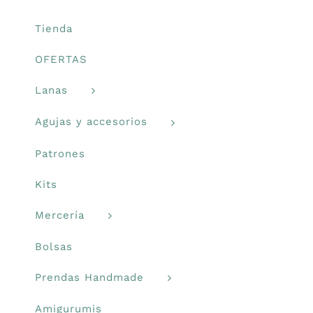
en
Libros y revistas
la
Tienda
página
OFERTAS
de
Talleres
producto
Lanas
Carrito
Agujas y accesorios
Patrones
Mi cuenta
Kits
Blog
Mercería
Bolsas
Youtube
Prendas Handmade
Newsletter
Amigurumis