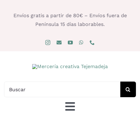
Saltar
al
Envíos gratis a partir de 80€ – Envíos fuera de
contenido
Península 15 días laborables.
Buscar:
Toggle
Navigation
Tienda