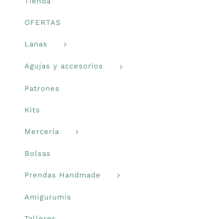
la
Tienda
página
Prendas Handmade
OFERTAS
de
producto
Lanas
Amigurumis
Agujas y accesorios
Talleres
Patrones
Kits
Telas
Mercería
Ideas para regalos
Bolsas
Prendas Handmade
Libros y revistas
Amigurumis
Talleres
Talleres