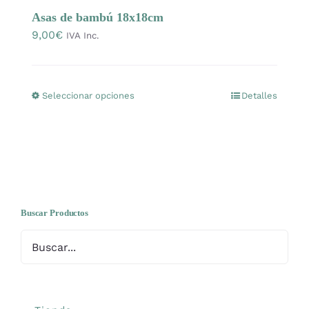
OFERTAS
Asas de bambú 18x18cm
9,00
€
IVA Inc.
Lanas
Seleccionar opciones
Detalles
Este
Agujas y accesorios
producto
tiene
Patrones
múltiples
variantes.
Las
Kits
opciones
Buscar Productos
se
Mercería
pueden
elegir
Bolsas
en