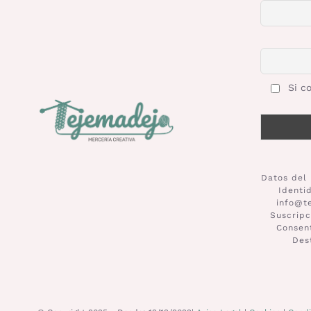
Si co
Datos del 
Identi
info@t
Suscripc
Consent
Des