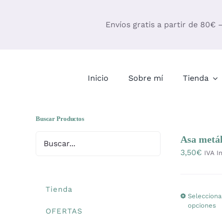
Saltar
al
Envíos gratis a partir de 80€ 
contenido
Inicio
Sobre mí
Tienda
Buscar Productos
Asa metál
3,50
€
IVA In
Tienda
Selecciona
opciones
OFERTAS