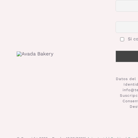
Si co
Datos del 
Identi
info@t
Suscripc
Consent
Des