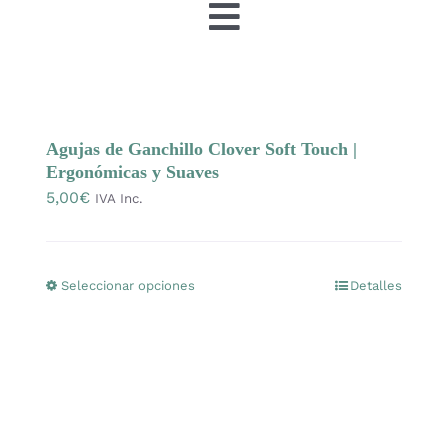
Toggle
Navigation
Tienda
OFERTAS
Agujas de Ganchillo Clover Soft Touch |
Ergonómicas y Suaves
5,00
€
IVA Inc.
Lanas
Agujas y accesorios
Seleccionar opciones
Detalles
Este
producto
Patrones
tiene
múltiples
variantes.
Kits
Las