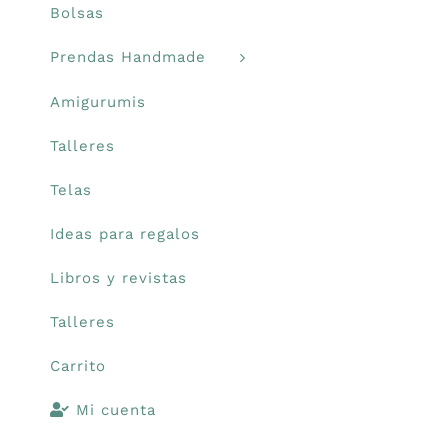
Bolsas
Libros y revistas
Prendas Handmade
Amigurumis
Talleres
Talleres
Carrito
Telas
Ideas para regalos
Mi cuenta
Libros y revistas
Blog
Talleres
Carrito
Youtube
Mi cuenta
Newsletter