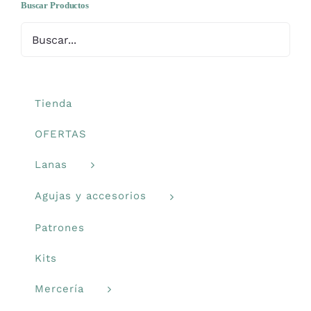
opciones
Buscar Productos
Mercería
se
pueden
Bolsas
elegir
en
la
Tienda
Prendas Handmade
página
OFERTAS
de
Amigurumis
producto
Lanas
Agujas y accesorios
Talleres
Patrones
Telas
Kits
Mercería
Ideas para regalos